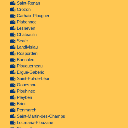
Saint-Renan
Crozon
Carhaix-Plouguer
Plabennec
Lesneven
Châteaulin
Scaër
Landivisiau
Rosporden
Bannalec
Plouguerneau
Ergué-Gabéric
Saint-Pol-de-Léon
Gouesnou
Plouhinec
Pleyben
Briec
Penmarch
Saint-Martin-des-Champs
Locmaria-Plouzané