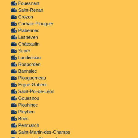
Fouesnant
Saint-Renan
Crozon
Carhaix-Plouguer
Plabennec
Lesneven
Châteaulin
Scaër
Landivisiau
Rosporden
Bannalec
Plouguerneau
Ergué-Gabéric
Saint-Pol-de-Léon
Gouesnou
Plouhinec
Pleyben
Briec
Penmarch
Saint-Martin-des-Champs