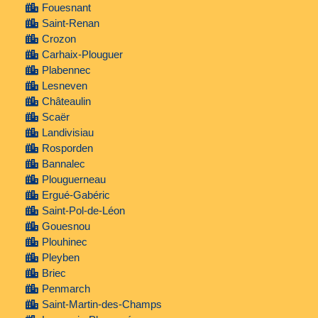
Fouesnant
Saint-Renan
Crozon
Carhaix-Plouguer
Plabennec
Lesneven
Châteaulin
Scaër
Landivisiau
Rosporden
Bannalec
Plouguerneau
Ergué-Gabéric
Saint-Pol-de-Léon
Gouesnou
Plouhinec
Pleyben
Briec
Penmarch
Saint-Martin-des-Champs